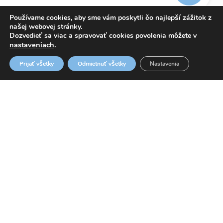
Používame cookies, aby sme vám poskytli čo najlepší zážitok z
našej webovej stránky.
Dozvedieť sa viac a spravovať cookies povolenia môžete v
nastaveniach
.
info@adrianmed.eu
Prijať všetky
Odmietnuť všetky
Nastavenia
ETICKÝ KÓDEX
OZNAMOVANIE PROTISPOLOČENSKEJ ČINNOSTI
WHISTLEBLOWING
© 2026 ADRIAN MED, s. r. o.
Design by
daren&curtis