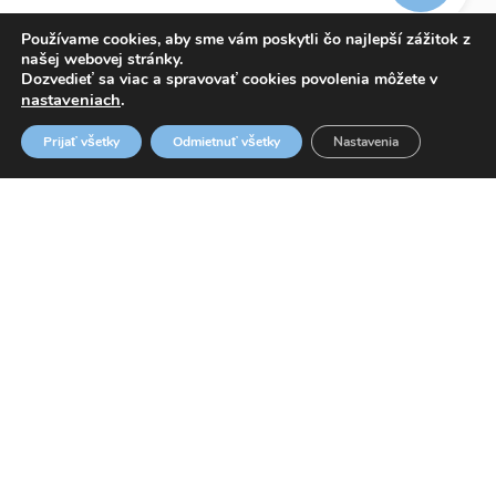
Používame cookies, aby sme vám poskytli čo najlepší zážitok z
našej webovej stránky.
Dozvedieť sa viac a spravovať cookies povolenia môžete v
nastaveniach
.
info@adrianmed.eu
Prijať všetky
Odmietnuť všetky
Nastavenia
ETICKÝ KÓDEX
OZNAMOVANIE PROTISPOLOČENSKEJ ČINNOSTI
WHISTLEBLOWING
© 2026 ADRIAN MED, s. r. o.
Design by
daren&curtis