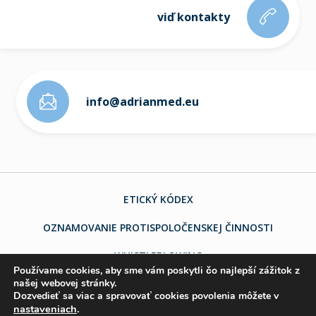
viď kontakty
info@adrianmed.eu
ETICKÝ KÓDEX
OZNAMOVANIE PROTISPOLOČENSKEJ ČINNOSTI
WHISTLEBLOWING
Používame cookies, aby sme vám poskytli čo najlepší zážitok z
našej webovej stránky.
Dozvedieť sa viac a spravovať cookies povolenia môžete v
© 2026 ADRIAN MED, s. r. o.
nastaveniach
.