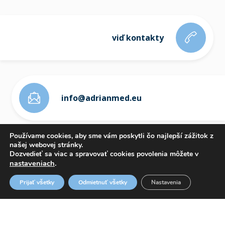
viď kontakty
info@adrianmed.eu
Používame cookies, aby sme vám poskytli čo najlepší zážitok z
našej webovej stránky.
Dozvedieť sa viac a spravovať cookies povolenia môžete v
nastaveniach
.
ETICKÝ KÓDEX
Prijať všetky
Odmietnuť všetky
Nastavenia
OZNAMOVANIE PROTISPOLOČENSKEJ ČINNOSTI
WHISTLEBLOWING