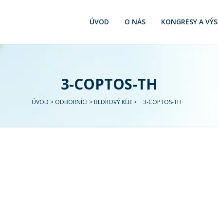
ÚVOD
O NÁS
KONGRESY A VÝ
3-COPTOS-TH
ÚVOD
>
ODBORNÍCI
>
BEDROVÝ KĹB
>
3-COPTOS-TH