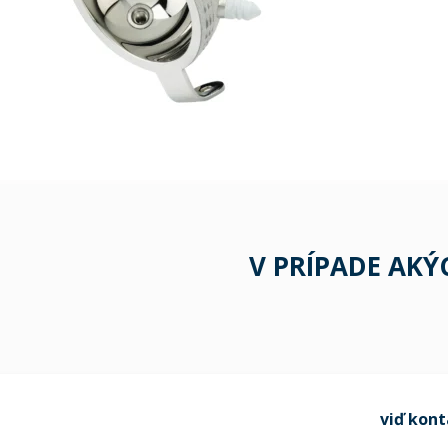
V PRÍPADE AK
viď kon