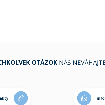
ÝCHKOĽVEK OTÁZOK
NÁS NEVÁHAJT
takty
inf