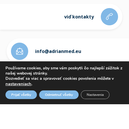
viď kontakty
info@adrianmed.eu
Používame cookies, aby sme vám poskytli čo najlepší zážitok z
našej webovej stránky.
Dozvedieť sa viac a spravovať cookies povolenia môžete v
nastaveniach
.
ETICKÝ KÓDEX
Prijať všetky
Odmietnuť všetky
Nastavenia
OZNAMOVANIE PROTISPOLOČENSKEJ ČINNOSTI
WHISTLEBLOWING