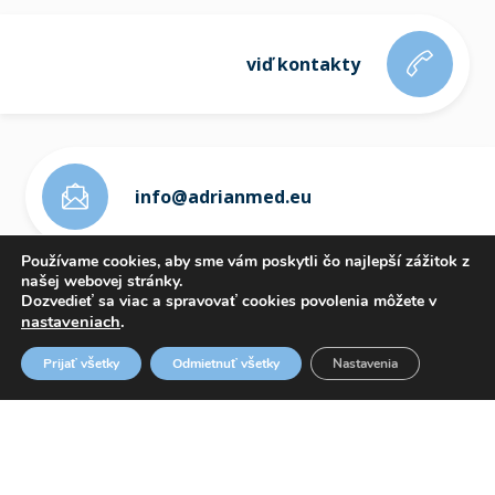
viď kontakty
info@adrianmed.eu
Používame cookies, aby sme vám poskytli čo najlepší zážitok z
našej webovej stránky.
Dozvedieť sa viac a spravovať cookies povolenia môžete v
nastaveniach
.
ETICKÝ KÓDEX
Prijať všetky
Odmietnuť všetky
Nastavenia
OZNAMOVANIE PROTISPOLOČENSKEJ ČINNOSTI
WHISTLEBLOWING