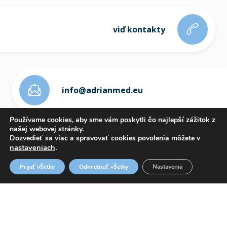
viď kontakty
info@adrianmed.eu
Používame cookies, aby sme vám poskytli čo najlepší zážitok z
našej webovej stránky.
Dozvedieť sa viac a spravovať cookies povolenia môžete v
nastaveniach
.
ETICKÝ KÓDEX
Prijať všetky
Odmietnuť všetky
Nastavenia
OZNAMOVANIE PROTISPOLOČENSKEJ ČINNOSTI
WHISTLEBLOWING