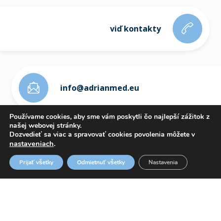
viď kontakty
info@adrianmed.eu
Používame cookies, aby sme vám poskytli čo najlepší zážitok z
našej webovej stránky.
Dozvedieť sa viac a spravovať cookies povolenia môžete v
nastaveniach
.
ETICKÝ KÓDEX
Prijať všetky
Odmietnuť všetky
Nastavenia
OZNAMOVANIE PROTISPOLOČENSKEJ ČINNOSTI
WHISTLEBLOWING