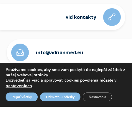
viď kontakty
info@adrianmed.eu
Používame cookies, aby sme vám poskytli čo najlepší zážitok z
našej webovej stránky.
Dozvedieť sa viac a spravovať cookies povolenia môžete v
nastaveniach
.
ETICKÝ KÓDEX
Prijať všetky
Odmietnuť všetky
Nastavenia
OZNAMOVANIE PROTISPOLOČENSKEJ ČINNOSTI
WHISTLEBLOWING