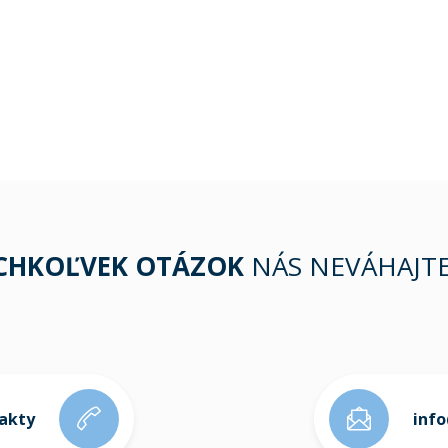
ÝCHKOĽVEK OTÁZOK
NÁS NEVÁHAJT
takty
inf