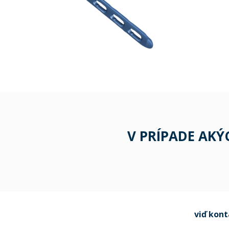
V PRÍPADE AK
viď kon