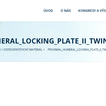
ÚVOD
O NÁS
KONGRESY A VÝ
RAL_LOCKING_PLATE_II_TWI
I
>
OSTEOSYNTETICKÝ MATERIÁL
>
PROXIMAL_HUMERAL_LOCKING_PLATE_II_T