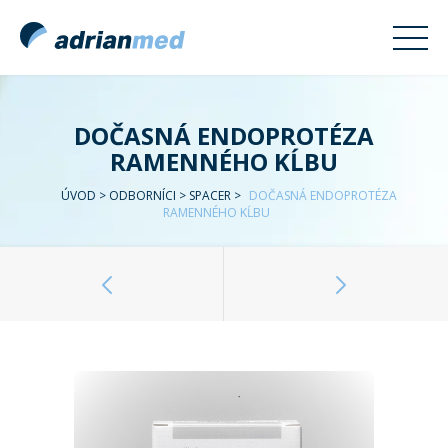
DOČASNÁ ENDOPROTÉZA
RAMENNÉHO KĹBU
ÚVOD
>
ODBORNÍCI
>
SPACER
>
DOČASNÁ ENDOPROTÉZA
RAMENNÉHO KĹBU