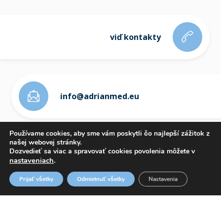
viď kontakty
info@adrianmed.eu
Používame cookies, aby sme vám poskytli čo najlepší zážitok z
našej webovej stránky.
Dozvedieť sa viac a spravovať cookies povolenia môžete v
nastaveniach
.
ETICKÝ KÓDEX
Prijať všetky
Odmietnuť všetky
Nastavenia
OZNAMOVANIE PROTISPOLOČENSKEJ ČINNOSTI
WHISTLEBLOWING