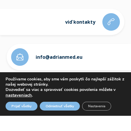
viď kontakty
info@adrianmed.eu
Používame cookies, aby sme vám poskytli čo najlepší zážitok z
našej webovej stránky.
Dozvedieť sa viac a spravovať cookies povolenia môžete v
nastaveniach
.
ETICKÝ KÓDEX
Prijať všetky
Odmietnuť všetky
Nastavenia
OZNAMOVANIE PROTISPOLOČENSKEJ ČINNOSTI
WHISTLEBLOWING