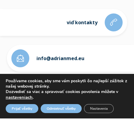
viď kontakty
info@adrianmed.eu
Používame cookies, aby sme vám poskytli čo najlepší zážitok z
našej webovej stránky.
Dozvedieť sa viac a spravovať cookies povolenia môžete v
nastaveniach
.
ETICKÝ KÓDEX
Prijať všetky
Odmietnuť všetky
Nastavenia
OZNAMOVANIE PROTISPOLOČENSKEJ ČINNOSTI
WHISTLEBLOWING