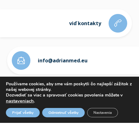
viď kontakty
info@adrianmed.eu
Používame cookies, aby sme vám poskytli čo najlepší zážitok z
našej webovej stránky.
Dozvedieť sa viac a spravovať cookies povolenia môžete v
nastaveniach
.
ETICKÝ KÓDEX
Prijať všetky
Odmietnuť všetky
Nastavenia
OZNAMOVANIE PROTISPOLOČENSKEJ ČINNOSTI
WHISTLEBLOWING