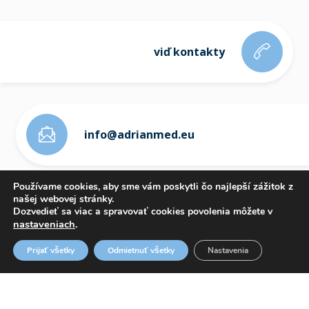
viď kontakty
info@adrianmed.eu
Používame cookies, aby sme vám poskytli čo najlepší zážitok z
našej webovej stránky.
Dozvedieť sa viac a spravovať cookies povolenia môžete v
nastaveniach
.
ETICKÝ KÓDEX
Prijať všetky
Odmietnuť všetky
Nastavenia
OZNAMOVANIE PROTISPOLOČENSKEJ ČINNOSTI
WHISTLEBLOWING