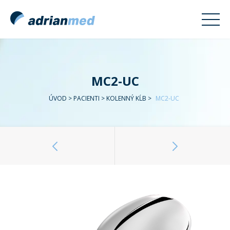
MC2-UC
ÚVOD
>
PACIENTI
>
KOLENNÝ KĹB
>
MC2-UC