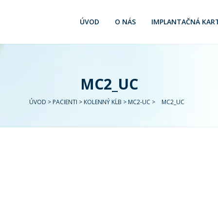
ÚVOD
O NÁS
IMPLANTAČNÁ KAR
MC2_UC
ÚVOD
>
PACIENTI
>
KOLENNÝ KĹB
>
MC2-UC
>
MC2_UC