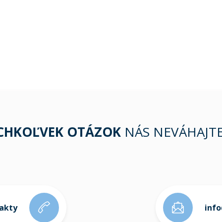
ÝCHKOĽVEK OTÁZOK
NÁS NEVÁHAJT
takty
inf