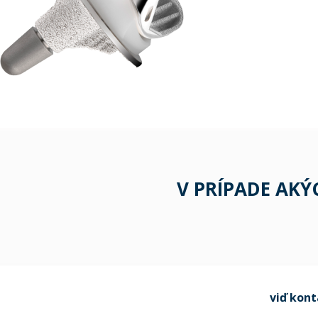
V PRÍPADE AK
viď kon